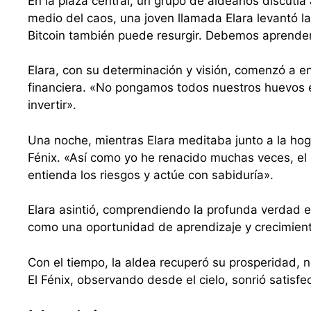
En la plaza central, un grupo de aldeanos discutí
medio del caos, una joven llamada Elara levantó l
Bitcoin también puede resurgir. Debemos aprender 
Elara, con su determinación y visión, comenzó a en
financiera. «No pongamos todos nuestros huevos e
invertir».
Una noche, mientras Elara meditaba junto a la hogu
Fénix. «Así como yo he renacido muchas veces, el B
entienda los riesgos y actúe con sabiduría».
Elara asintió, comprendiendo la profunda verdad en
como una oportunidad de aprendizaje y crecimien
Con el tiempo, la aldea recuperó su prosperidad, n
El Fénix, observando desde el cielo, sonrió satisfe