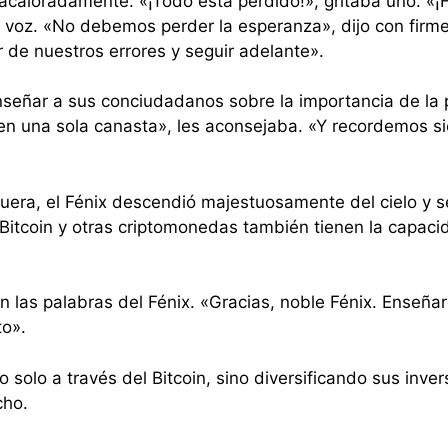
a acaloradamente. «¡Todo está perdido!», gritaba uno. 
a voz. «No debemos perder la esperanza», dijo con firme
de nuestros errores y seguir adelante».
señar a sus conciudadanos sobre la importancia de la pa
n una sola canasta», les aconsejaba. «Y recordemos si
era, el Fénix descendió majestuosamente del cielo y se 
itcoin y otras criptomonedas también tienen la capacida
 las palabras del Fénix. «Gracias, noble Fénix. Enseñaré
to».
o solo a través del Bitcoin, sino diversificando sus inv
cho.