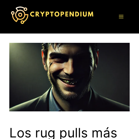
Saltar
al
Menú
contenido
Los rug pulls más