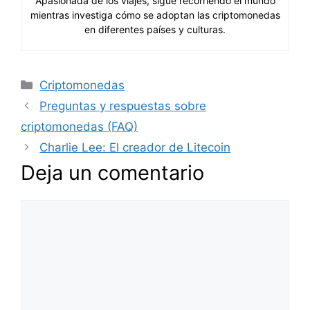
Apasionada de los viajes, sigue recorriendo el mundo
mientras investiga cómo se adoptan las criptomonedas
en diferentes países y culturas.
Categorías
Criptomonedas
Preguntas y respuestas sobre
criptomonedas (FAQ)
Charlie Lee: El creador de Litecoin
Deja un comentario
Comentario