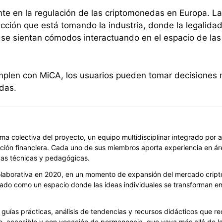
te en la regulación de las criptomonedas en Europa. La
ección que está tomando la industria, donde la legalida
 se sientan cómodos interactuando en el espacio de las
plen con MiCA, los usuarios pueden tomar decisiones m
das.
ma colectiva del proyecto, un equipo multidisciplinar integrado por
ción financiera. Cada uno de sus miembros aporta experiencia en áre
vas técnicas y pedagógicas.
laborativa en 2020, en un momento de expansión del mercado cripto
ado como un espacio donde las ideas individuales se transforman en 
r guías prácticas, análisis de tendencias y recursos didácticos que re
o, accesible y con vocación de permanencia, que vaya más allá de la 