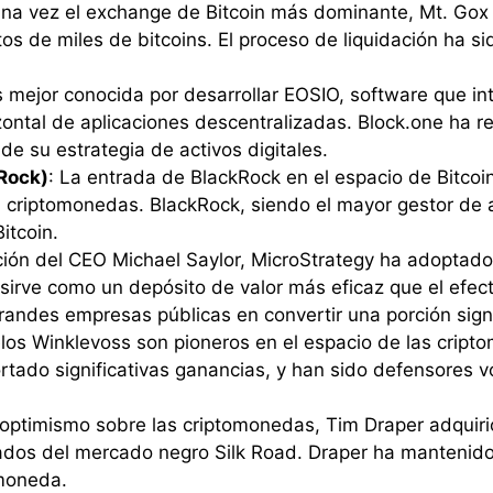
Una vez el exchange de Bitcoin más dominante, Mt. Go
os de miles de bitcoins. El proceso de liquidación ha s
s mejor conocida por desarrollar EOSIO, software que i
rizontal de aplicaciones descentralizadas. Block.one ha r
de su estrategia de activos digitales.
kRock)
: La entrada de BlackRock en el espacio de Bitcoin
l en criptomonedas. BlackRock, siendo el mayor gestor de
itcoin.
cción del CEO Michael Saylor, MicroStrategy ha adoptado
irve como un depósito de valor más eficaz que el efect
andes empresas públicas en convertir una porción signif
los Winklevoss son pioneros en el espacio de las crip
ortado significativas ganancias, y han sido defensores
 optimismo sobre las criptomonedas, Tim Draper adquir
dos del mercado negro Silk Road. Draper ha mantenido 
omoneda.