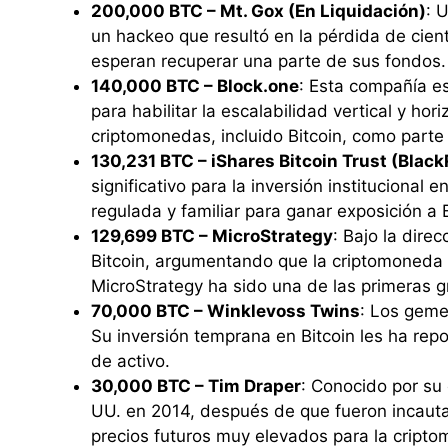
200,000 BTC – Mt. Gox (En Liquidación)
: 
un hackeo que resultó en la pérdida de cient
esperan recuperar una parte de sus fondos.
140,000 BTC – Block.one
: Esta compañía e
para habilitar la escalabilidad vertical y ho
criptomonedas, incluido Bitcoin, como parte 
130,231 BTC – iShares Bitcoin Trust (Blac
significativo para la inversión instituciona
regulada y familiar para ganar exposición a B
129,699 BTC – MicroStrategy
: Bajo la dire
Bitcoin, argumentando que la criptomoneda s
MicroStrategy ha sido una de las primeras gr
70,000 BTC – Winklevoss Twins
: Los geme
Su inversión temprana en Bitcoin les ha rep
de activo.
30,000 BTC – Tim Draper
: Conocido por su
UU. en 2014, después de que fueron incauta
precios futuros muy elevados para la cript